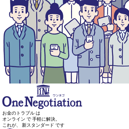
お金のトラブル
は
オンライン
で
手軽に解決。
これが、
新スタンダード
です