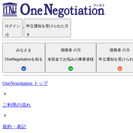
ログイン
申立通知を受けられた方
みなさま
債権者
の方
債務者
の方
OneNegotiationを知る
未収金でお悩みの事業者様
申立通知を受けら
OneNegotiation トップ
ご利用の流れ
規約・表記