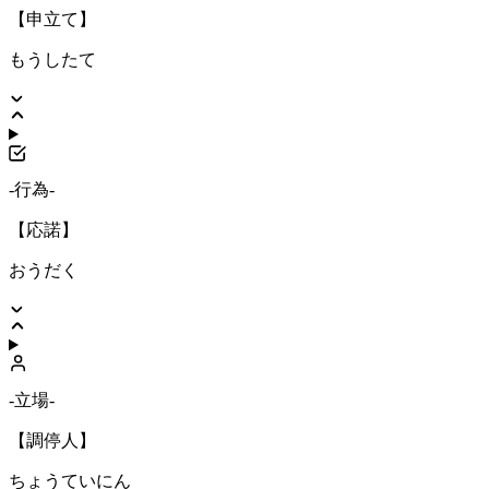
【申立て】
もうしたて
-行為-
【応諾】
おうだく
-立場-
【調停人】
ちょうていにん