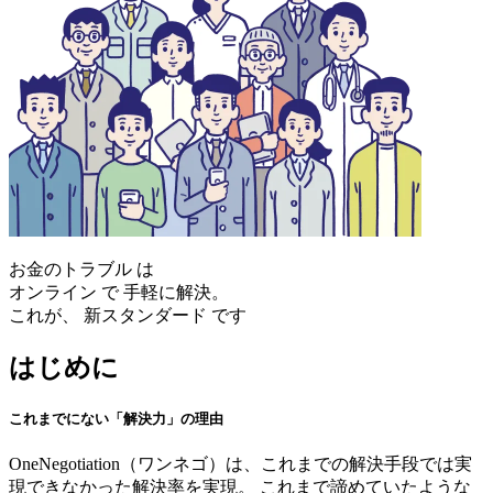
お金のトラブル
は
オンライン
で
手軽に解決。
これが、
新スタンダード
です
はじめに
これまでにない「解決力」の理由
OneNegotiation（ワンネゴ）は、これまでの解決手段では実
現できなかった解決率を実現。
これまで諦めていたような