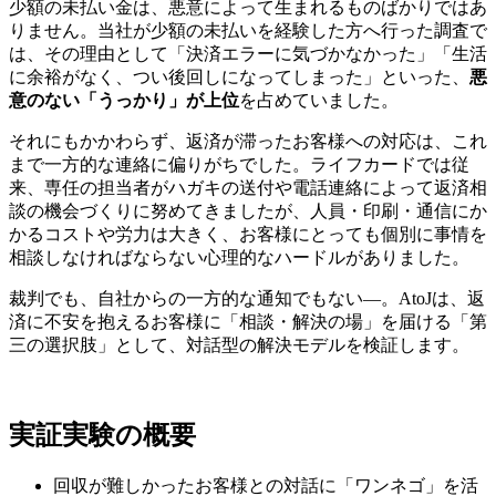
少額の未払い金は、悪意によって生まれるものばかりではあ
りません。当社が少額の未払いを経験した方へ行った調査で
は、その理由として「決済エラーに気づかなかった」「生活
に余裕がなく、つい後回しになってしまった」といった、
悪
意のない「うっかり」が上位
を占めていました。
それにもかかわらず、返済が滞ったお客様への対応は、これ
まで一方的な連絡に偏りがちでした。ライフカードでは従
来、専任の担当者がハガキの送付や電話連絡によって返済相
談の機会づくりに努めてきましたが、人員・印刷・通信にか
かるコストや労力は大きく、お客様にとっても個別に事情を
相談しなければならない心理的なハードルがありました。
裁判でも、自社からの一方的な通知でもない—。AtoJは、返
済に不安を抱えるお客様に「相談・解決の場」を届ける「第
三の選択肢」として、対話型の解決モデルを検証します。
実証実験の概要
回収が難しかったお客様との対話に「ワンネゴ」を活