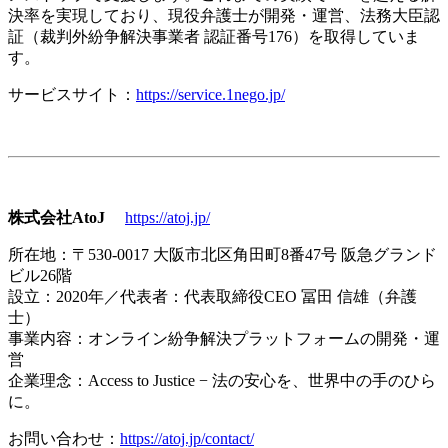
決率を実現しており、現役弁護士が開発・運営、法務大臣認
証（裁判外紛争解決事業者 認証番号176）を取得していま
す。
サービスサイト：
https://service.1nego.jp/
株式会社AtoJ
https://atoj.jp/
所在地：〒530-0017 大阪市北区角田町8番47号 阪急グランド
ビル26階
設立：2020年／代表者：代表取締役CEO 冨田 信雄（弁護
士）
事業内容：オンライン紛争解決プラットフォームの開発・運
営
企業理念：Access to Justice − 法の安心を、世界中の手のひら
に。
お問い合わせ：
https://atoj.jp/contact/