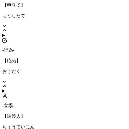
【申立て】
もうしたて
-行為-
【応諾】
おうだく
-立場-
【調停人】
ちょうていにん