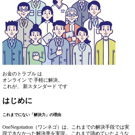
お金のトラブル
は
オンライン
で
手軽に解決。
これが、
新スタンダード
です
はじめに
これまでにない「解決力」の理由
OneNegotiation（ワンネゴ）は、これまでの解決手段では実
現できなかった解決率を実現。
これまで諦めていたような