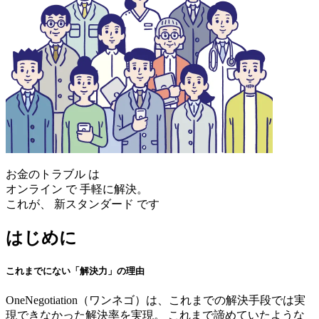
お金のトラブル
は
オンライン
で
手軽に解決。
これが、
新スタンダード
です
はじめに
これまでにない「解決力」の理由
OneNegotiation（ワンネゴ）は、これまでの解決手段では実
現できなかった解決率を実現。
これまで諦めていたような