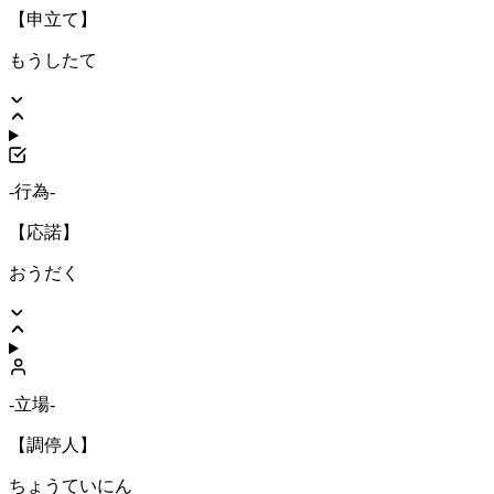
【申立て】
もうしたて
-行為-
【応諾】
おうだく
-立場-
【調停人】
ちょうていにん