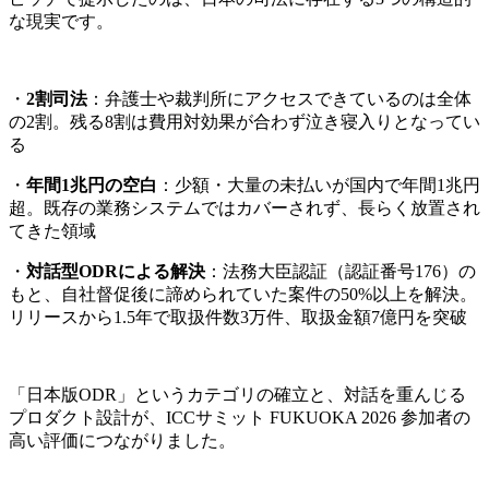
な現実です。
・
2割司法
：弁護士や裁判所にアクセスできているのは全体
の2割。残る8割は費用対効果が合わず泣き寝入りとなってい
る
・
年間1兆円の空白
：少額・大量の未払いが国内で年間1兆円
超。既存の業務システムではカバーされず、長らく放置され
てきた領域
・
対話型ODRによる解決
：法務大臣認証（認証番号176）の
もと、自社督促後に諦められていた案件の50%以上を解決。
リリースから1.5年で取扱件数3万件、取扱金額7億円を突破
「日本版ODR」というカテゴリの確立と、対話を重んじる
プロダクト設計が、ICCサミット FUKUOKA 2026 参加者の
高い評価につながりました。