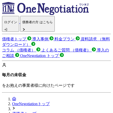
ログイン
債務者の方 はこちら
債権者トップ
導入事例
料金プラン
資料請求
（無料
ダウンロード）
コラム
（債権者）
よくあるご質問
（債権者）
導入の
ご相談
OneNegotiation トップ
毎月の未収金
をお抱えの事業者様に向けたページです
OneNegotiationトップ